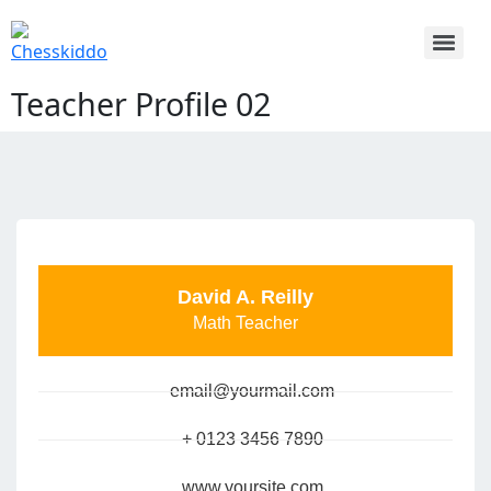
Teacher Profile 02
David A. Reilly
Math Teacher
email@yourmail.com
+ 0123 3456 7890
www.yoursite.com